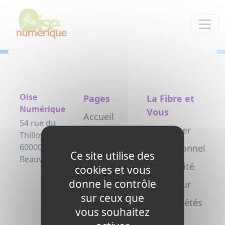
Panneau de gestion des cookies
Oise
Pages
La Fibre et
Numérique
Vous
Accueil
54 rue du
Particulier
Le projet
Thilloy
60000
Professionnel
Testez
Ce site utilise des
Beauvais
votre
Collectivité
cookies et vous
éligibilité
donne le contrôle
Opérateur
sur ceux que
Actualités
Copropriétés
vous souhaitez
L’arrivée de
/ syndics