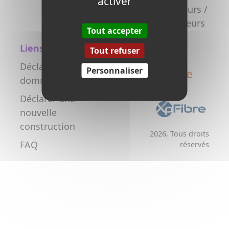
activer
la fibre
Promoteurs /
Aménageurs
Tout accepter
Liens utiles
Tout refuser
Déclarer un
Personnaliser
dommage réseau
Déclarer une
nouvelle
construction
2026, Tous droits
FAQ
réservés