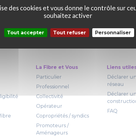
ilise des cookies et vous donne le contrôle sur ce
souhaitez activer
Tout accepter
Tout refuser
Personnaliser
La Fibre et Vous
Liens utile
Particulier
Déclarer 
réseau
Professionnel
Déclarer u
igibilité
Collectivité
constructio
Opérateur
FAQ
fibre
Copropriétés / syndics
Promoteurs /
Aménageurs